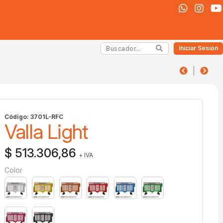
Iniciar Sesión
|
Código: 3701L-RFC
Valla Light
$ 513.306,86
+ IVA
Color