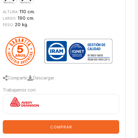
110 cm.
ALTURA:
190 cm.
LARGO:
20 kg.
PESO:
Compartir
Descargar
Trabajamos con:
COMPRAR