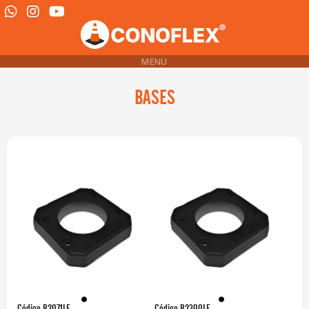
MENU
BASES
Código
B2071LE
Código
B2300LE