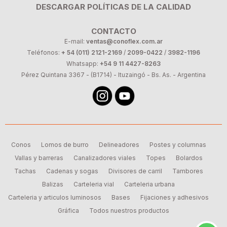
DESCARGAR POLÍTICAS DE LA CALIDAD
CONTACTO
E-mail:
ventas@conoflex.com.ar
Teléfonos:
+ 54 (011) 2121-2169
/
2099-0422
/
3982-1196
Whatsapp:
+54 9 11 4427-8263
Pérez Quintana 3367 - (B1714) - Ituzaingó - Bs. As. - Argentina
Conos
Lomos de burro
Delineadores
Postes y columnas
Vallas y barreras
Canalizadores viales
Topes
Bolardos
Tachas
Cadenas y sogas
Divisores de carril
Tambores
Balizas
Carteleria vial
Carteleria urbana
Carteleria y articulos luminosos
Bases
Fijaciones y adhesivos
Gráfica
Todos nuestros productos